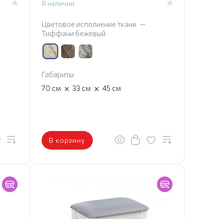
В наличии
Цветовое исполнение ткани
—
Тиффани бежевый
Габариты
×
×
70
см
33
см
45
см
В корзину