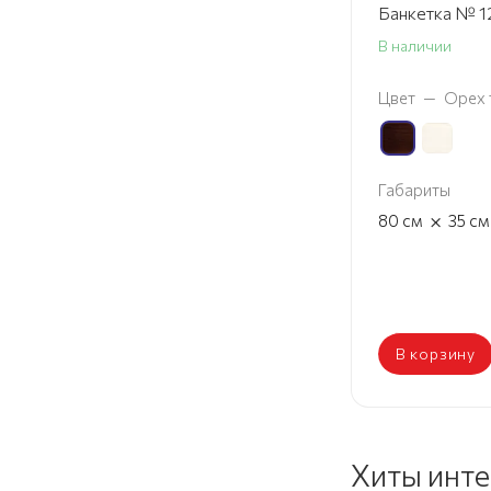
Банкетка № 1
В наличии
Цвет
—
Орех 
Габариты
×
80
см
35
см
В корзину
Хиты инт