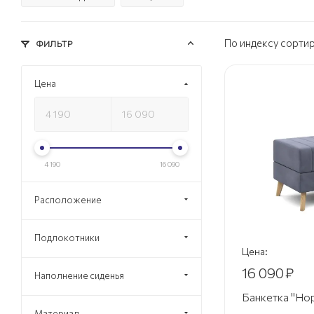
По индексу сорти
ФИЛЬТР
Цена
4 190
16 090
Расположение
Подлокотники
Цена:
16 090
₽
Наполнение сиденья
Банкетка "Но
Материал