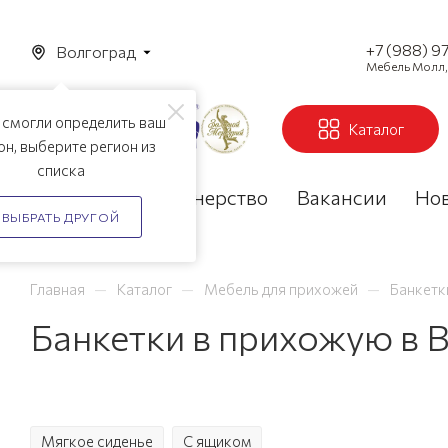
+7 (988) 9
Волгоград
Мебель Молл, 
 смогли определить ваш
Каталог
он, выберите регион из
списка
Акции
Партнерство
Вакансии
Но
ВЫБРАТЬ ДРУГОЙ
—
—
—
Главная
Каталог
Мебель для прихожей
Банкетк
Банкетки в прихожую в 
Мягкое сиденье
С ящиком