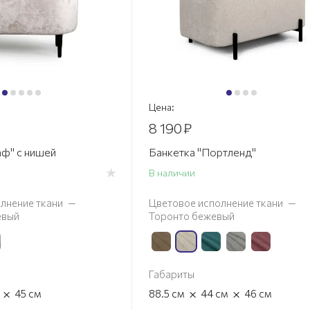
Цена:
8 190
₽
аф" с нишей
Банкетка "Портленд"
В наличии
лнение ткани
—
Цветовое исполнение ткани
—
евый
Торонто бежевый
Габариты
×
×
×
45
см
88.5
см
44
см
46
см