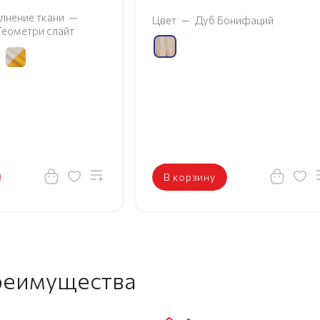
лнение ткани
—
Цвет
—
Дуб Бонифаций
 Геометри слайт
В корзину
реимущества