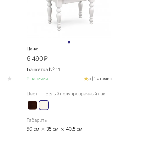
Цена:
6 490
₽
Банкетка № 11
5 | 1 отзыва
В наличии
Цвет
—
Белый полупрозрачный лак
Габариты
×
×
50
см
35
см
40.5
см