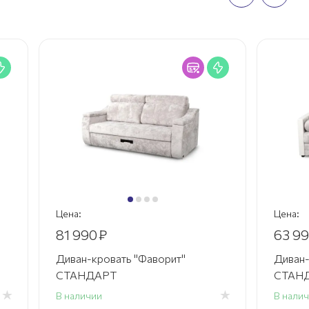
Цена:
Цена:
81 990
₽
63 9
Диван-кровать "Фаворит"
Диван-
СТАНДАРТ
СТАНД
В наличии
В нали