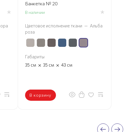
Банкетка № 20
В наличии
ора
Цветовое исполнение ткани
—
Альба
роза
Габариты
×
×
35
см
35
см
43
см
В корзину