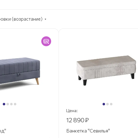
ровки (возрастание)
Цена:
12 890
₽
рд"
Банкетка "Севилья"