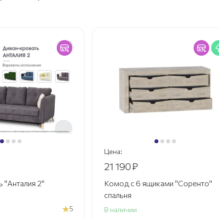
Цена:
21 190
₽
 "Анталия 2"
Комод с 6 ящиками "Соренто"
спальня
5
В наличии