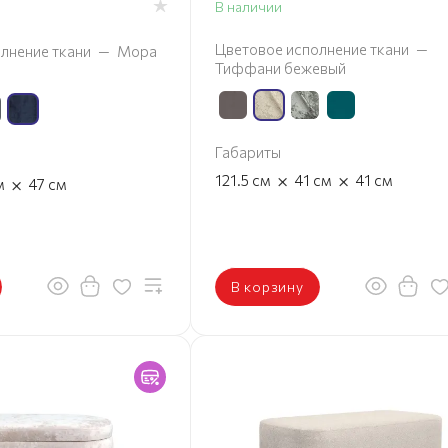
В наличии
Цветовое исполнение ткани
—
лнение ткани
—
Мора
Тиффани бежевый
Габариты
×
×
121.5
см
41
см
41
см
×
м
47
см
В корзину