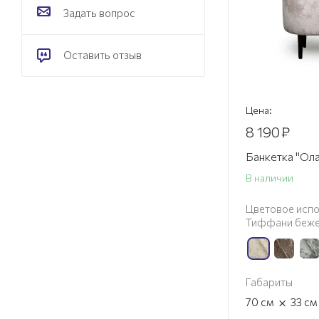
Задать вопрос
Оставить отзыв
Цена:
8 190
₽
Банкетка "Ол
В наличии
Цветовое испо
Тиффани беж
Габариты
×
70
см
33
см