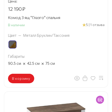
Цена:
12 190
₽
Комод 3 ящ "Глазго" спальня
5 | 1 отзыва
В наличии
Цвет
—
Металл Бруклин/Таксония
Габариты
×
×
90.5
см
42.5
см
75
см
В корзину