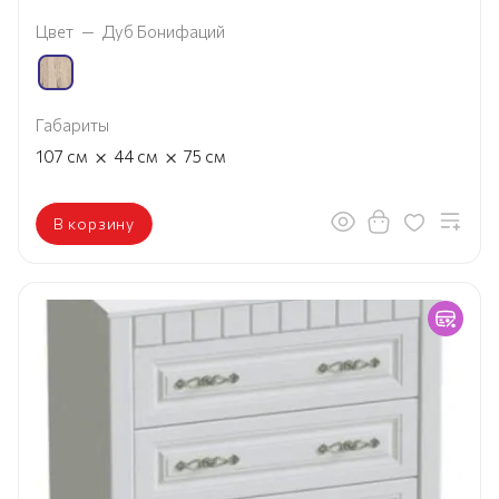
Цвет
—
Дуб Бонифаций
Габариты
×
×
107
см
44
см
75
см
В корзину