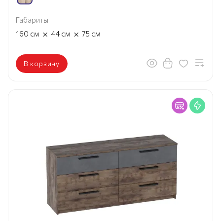
Габариты
×
×
160
см
44
см
75
см
В корзину