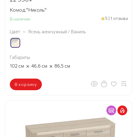
Комод "Николь"
5 | 1 отзыва
В наличии
Цвет
—
Ясень жемчужный / Ваниль
Габариты
×
×
102
см
46.6
см
86.5
см
В корзину