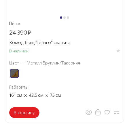
Цена:
24 390
₽
Комод 6 ящ "Глазго" спальня
В наличии
Цвет
—
Металл Бруклин/Таксония
Габариты
×
×
161
см
42.5
см
75
см
В корзину