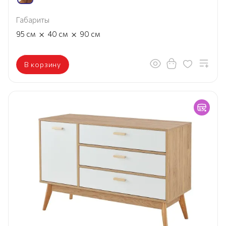
Габариты
×
×
95
см
40
см
90
см
В корзину