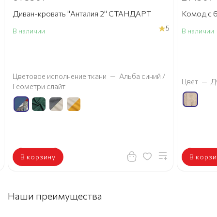
Диван-кровать "Анталия 2" СТАНДАРТ
Комод с 6
5
В наличии
В наличии
а
Цветовое исполнение ткани
—
Альба синий /
Цвет
—
Д
Геометри слайт
В корзину
В корзи
Наши преимущества