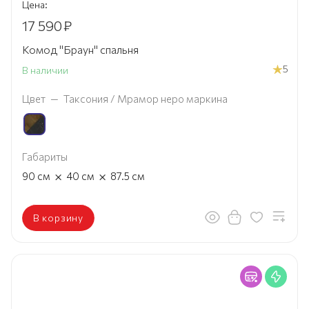
Цена:
17 590
₽
Комод "Браун" спальня
5
В наличии
Цвет
—
Таксония / Мрамор неро маркина
Габариты
×
×
90
см
40
см
87.5
см
В корзину