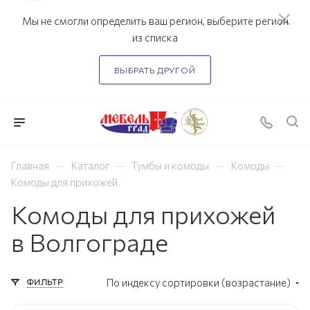
Мы не смогли определить ваш регион, выберите регион
из списка
ВЫБРАТЬ ДРУГОЙ
—
—
—
—
Главная
Каталог
Тумбы и комоды
Комоды
Комоды для прихожей
Комоды для прихожей
в Волгограде
ФИЛЬТР
По индексу сортировки (возрастание)