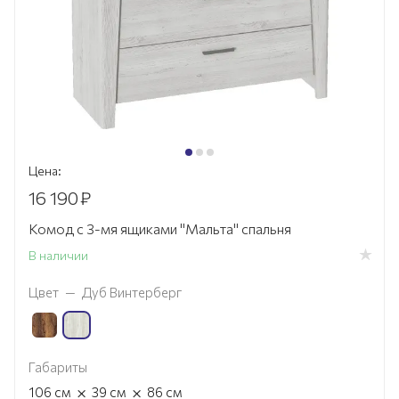
Цена:
16 190
₽
Комод с 3-мя ящиками "Мальта" спальня
В наличии
Цвет
—
Дуб Винтерберг
Габариты
×
×
106
см
39
см
86
см