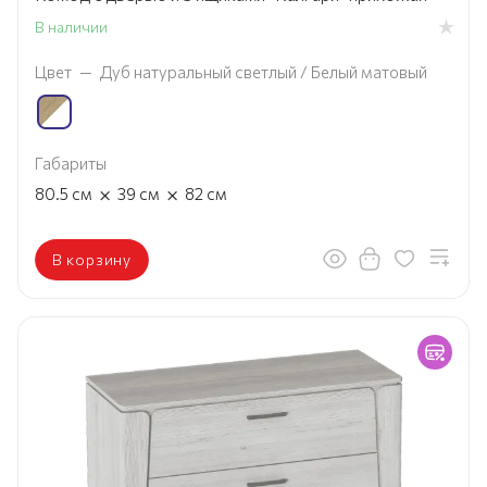
В наличии
Цвет
—
Дуб натуральный светлый / Белый матовый
Габариты
×
×
80.5
см
39
см
82
см
В корзину