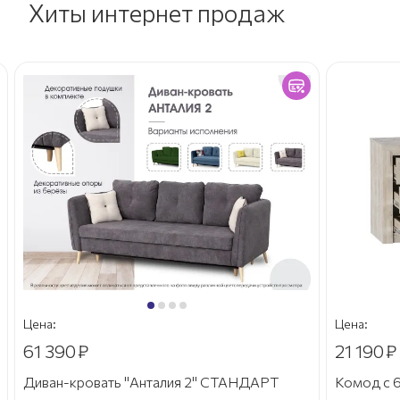
Хиты интернет продаж
Цена:
Цена:
61 390
₽
21 190
₽
Диван-кровать "Анталия 2" СТАНДАРТ
Комод с 6