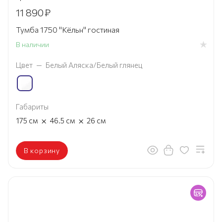
11 890
₽
Тумба 1750 "Кёльн" гостиная
В наличии
Цвет
—
Белый Аляска/Белый глянец
Габариты
×
×
175
см
46.5
см
26
см
В корзину