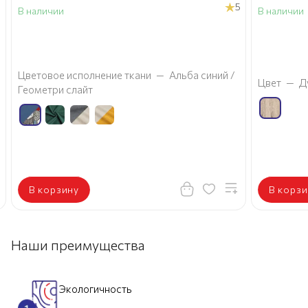
5
В наличии
В наличии
а
Цветовое исполнение ткани
—
Альба синий /
Цвет
—
Д
Геометри слайт
В корзину
В корзи
Наши преимущества
Экологичность