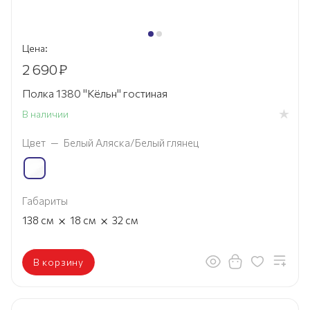
Цена:
2 690
₽
Полка 1380 "Кёльн" гостиная
В наличии
Цвет
—
Белый Аляска/Белый глянец
Габариты
×
×
138
см
18
см
32
см
В корзину